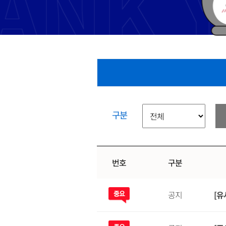
구분
번호
구분
공지
[유