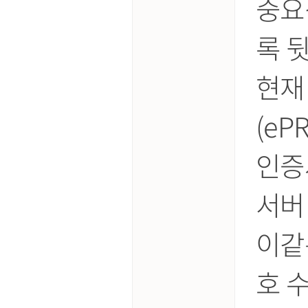
중요
록 
현재
(eP
인증
서버
이같
호 