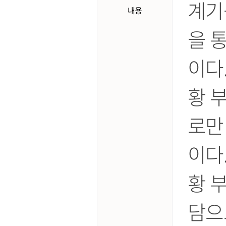
계기
내용
을 
이다
황 
로만
이다
황 
담으