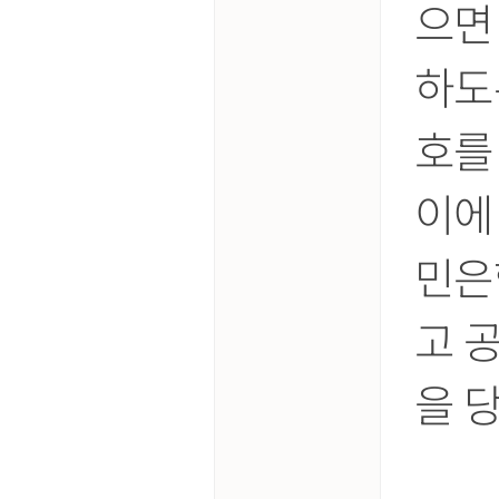
으면
하도
호를
이에
민은
고 
을 