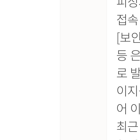
피싱
접속
[보
등 
로 
이지
어 
최근