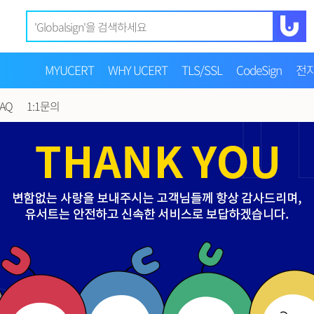
MYUCERT
WHY UCERT
TLS/SSL
CodeSign
전
FAQ
1:1문의