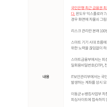
국민은행 최근 금융권 최
다.
윈도우 익스플로러 7
경우 화면에 자물쇠 그림
리스크 관리란 본래 10
스마트 기기 시대 흐름에
위한 노력을 끊임없이 하
스마트금융부에서는 피싱사
일회용비밀번호(OTP),
내용
IT보안관리부에서는 국민
발생하는 계좌를 상시 모
이동균 e-뱅킹사업부 
피싱사이트에 접속하지 않