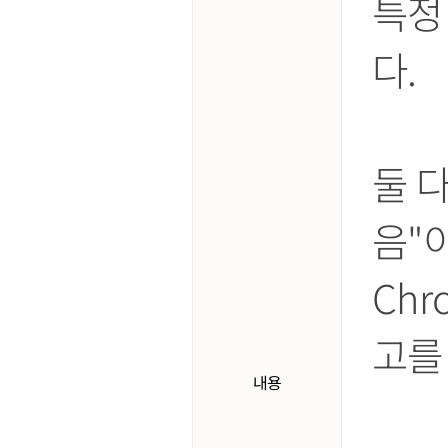
특정
다.
둘 
음"
Ch
고를
내용