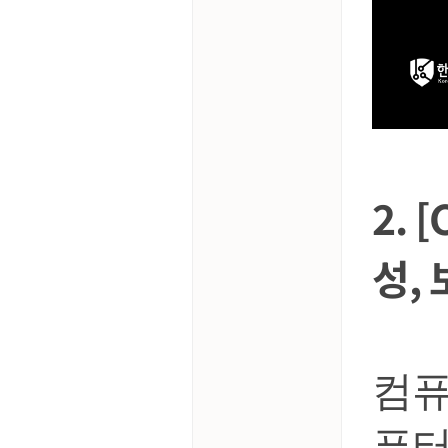
2.
성,
컴퓨
퓨터