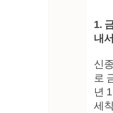
1.
내서
​신
로 
년 
세칙