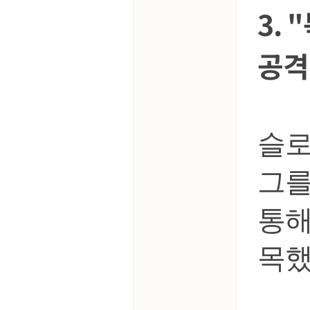
3.
공격
슬로
그를
통해
목했