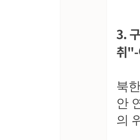
3.
취"
북한
안 
의 