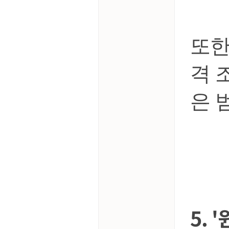
또한
격 
은 
5. 