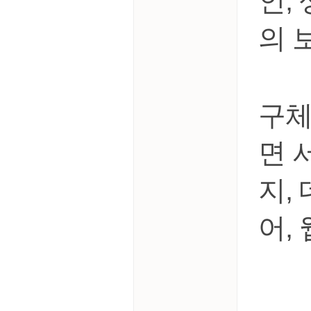
인,
의 
구체
면 
지,
어,