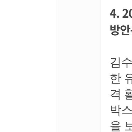
4. 
방안
김수
한 
격 
박스
을 