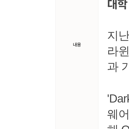
대학
지난
내용
라윈
과 
'Da
웨어