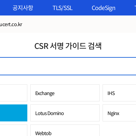
공지사항
TLS/SSL
CodeSign
cert.co.kr
CSR 서명 가이드 검색
Exchange
IHS
Lotus Domino
Nginx
Webtob