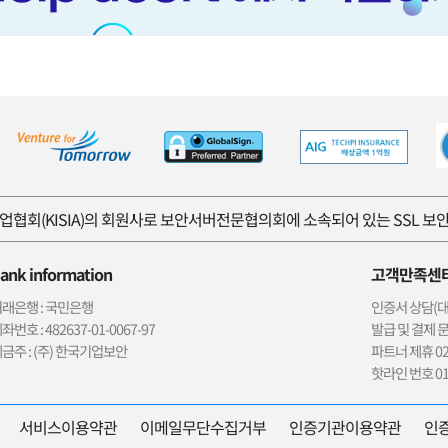
협회(KISIA)의 회원사로 보안서버전문협의회에 소속되어 있는 SSL 
ank information
고객만족센
래은행 : 국민은행
인증서 상담(대표)
좌번호 : 482637-01-0067-97
발급 및 결제 문의
금주 : (주) 한국기업보안
파트너 제휴 02-
핫라인 번호 01
서비스이용약관
이메일무단수집거부
인증기관이용약관
인