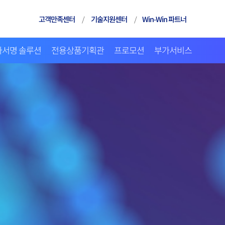
고객만족센터
/
기술지원센터
/
Win-Win 파트너
자서명 솔루션
전용상품기획관
프로모션
부가서비스