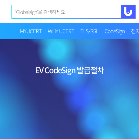
MYUCERT
WHY UCERT
TLS/SSL
CodeSign
전
EV CodeSign 발급절차