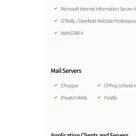
Microsoft Internet Information Server 4
O’Reilly / Deerfield WebSite Professional
WebSTAR 4
Mail Servers
CPopper
CPPop (cPanel ma
IPswitch IMAIL
Postfix
Application Clients and Servers