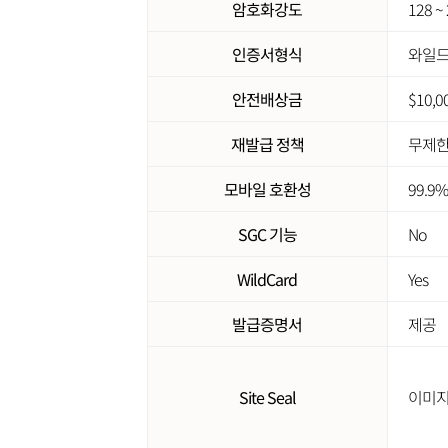
암호화강도
128 ~ 
인증서형식
와일
안전배상금
$10,0
재발급 정책
무제
모바일 호환성
99.9%
SGC 기능
No
WildCard
Yes
발급증명서
제공
Site Seal
이미지