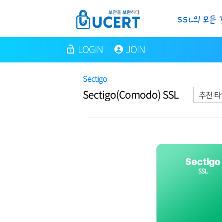
LOGIN
JOIN
Sectigo
Sectigo(Comodo) SSL
추천 타