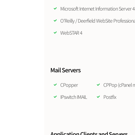
Microsoft Internet Information Server 4
O’Reilly / Deerfield WebSite Professional
WebSTAR 4
Mail Servers
CPopper
CPPop (cPanel ma
IPswitch IMAIL
Postfix
Application Clients and Servers