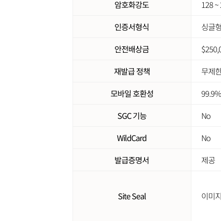
암호화강도
128 ~ 
인증서형식
싱글
안전배상금
$250,
재발급 정책
무제
모바일 호환성
99.9%
SGC 기능
No
WildCard
No
발급증명서
제공
Site Seal
이미지