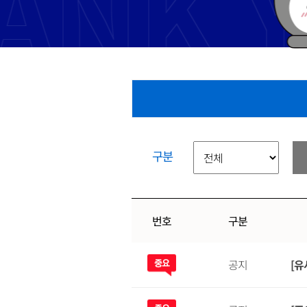
구분
번호
구분
공지
[유