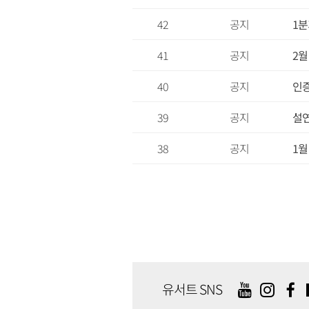
42
공지
1
41
공지
2월
40
공지
인증
39
공지
설연
38
공지
1월
유서트 SNS