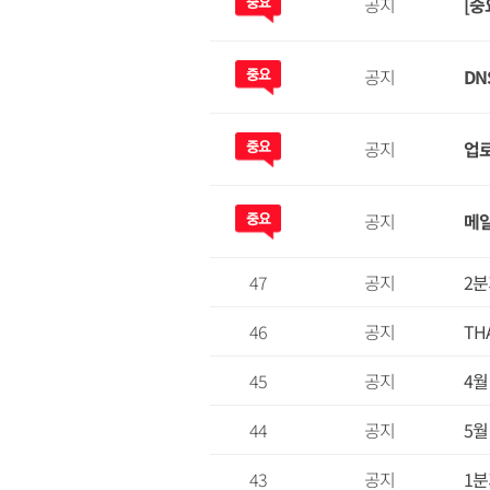
공지
[중
공지
DN
공지
업로
공지
메일
47
공지
2
46
공지
TH
45
공지
4월
44
공지
5월
43
공지
1