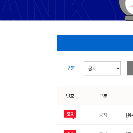
구분
번호
구분
공지
[유