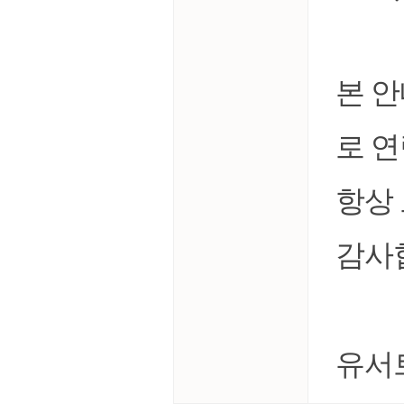
본 
로 
항상
감사
유서