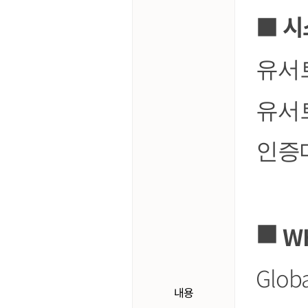
■
시
유서
유서
인증
■
W
Globa
내용