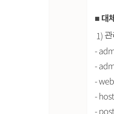
대체
■
1)
관
- ad
- ad
- we
- ho
- po