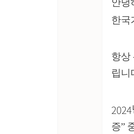
안녕
한국
항상
립니
2024
증” 