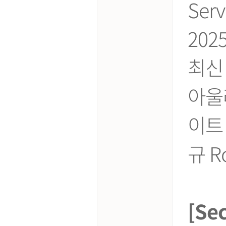
Ser
202
최신
아울러
이트 
규 
[Se