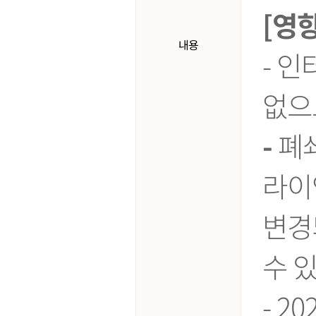
[영
내용
- 
없으
-
폐
라이언
변경
수 
- 2