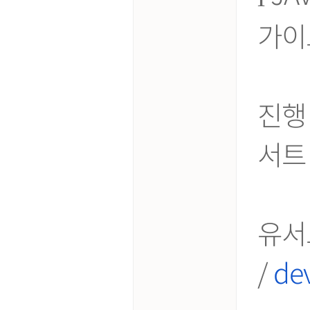
가이드
진행
서트
유서트
/
de