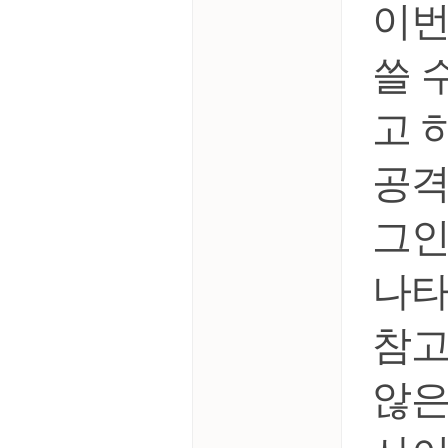
이번
쓸 
고 
공격
그인
나타
참고
않은