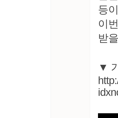
등이
이번
받을
▼ 
http
idx