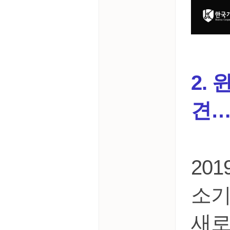
2.
견
20
소기
새로