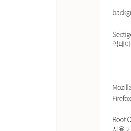
back
Sectig
업데이
Mozill
Firefo
Root 
사용 