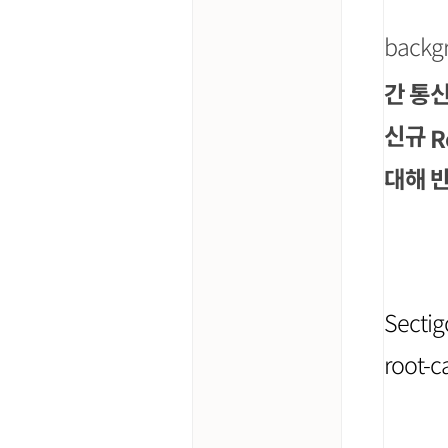
backg
간 통
신규
R
대해 
Secti
root-c