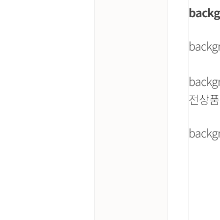
backg
backg
backg
전상품
backg