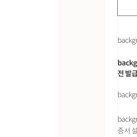
backg
backg
전 발
back
back
증서 