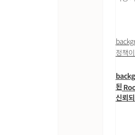
back
정책이
backg
된
Ro
신뢰되