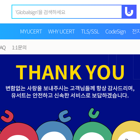
MYUCERT
WHY UCERT
TLS/SSL
CodeSign
전
FAQ
1:1문의