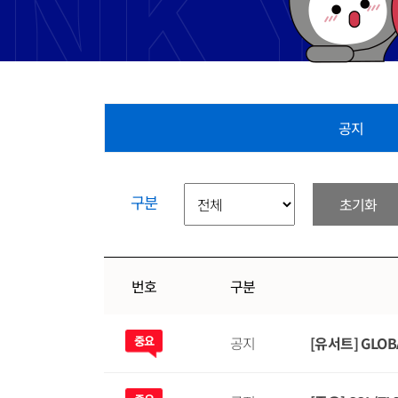
공지
구분
초기화
번호
구분
공지
[유서트] GLOB