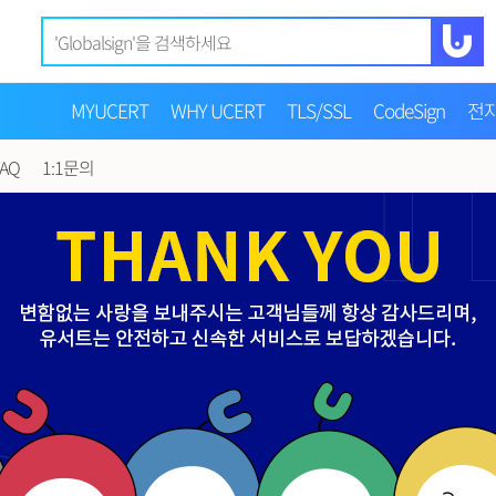
MYUCERT
WHY UCERT
TLS/SSL
CodeSign
전
FAQ
1:1문의