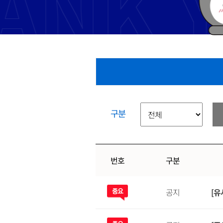
구분
번호
구분
공지
[유